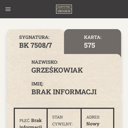
Skip to content
SYGNATURA:
KARTA:
BK 7508/7
575
NAZWISKO:
GRZEŚKOWIAK
IMIĘ:
BRAK INFORMACJI
STAN
ADRES:
Brak
PŁEĆ:
Nowy
CYWILNY:
informacji