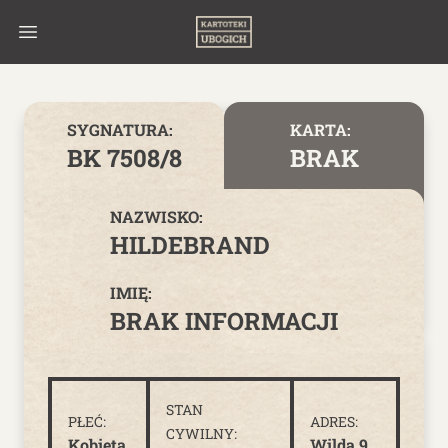
Skip to content
SYGNATURA:
KARTA:
BK 7508/8
BRAK
NAZWISKO:
HILDEBRAND
IMIĘ:
BRAK INFORMACJI
STAN
PŁEĆ:
ADRES:
CYWILNY:
Kobieta
Wilda 9