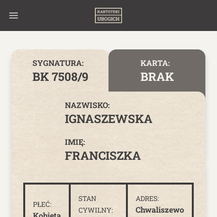
Skip to content
SYGNATURA:
KARTA:
BK 7508/9
BRAK
NAZWISKO:
IGNASZEWSKA
IMIĘ:
FRANCISZKA
STAN
ADRES:
PŁEĆ:
Chwaliszewo
CYWILNY:
Kobieta