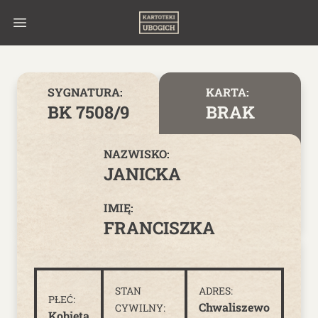
Skip to content
SYGNATURA:
KARTA:
BK 7508/9
BRAK
NAZWISKO:
JANICKA
IMIĘ:
FRANCISZKA
STAN
ADRES:
PŁEĆ:
Chwaliszewo
CYWILNY:
Kobieta